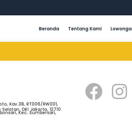
Beranda
Tentang Kami
Lowonga
oto, Kav.38, RT006/RW001,
Selatan, DKI Jakarta, 12710
bonsari, Kec. Sumbersari,