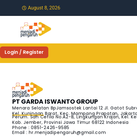
August 8, 2026
Login / Register
PT GARDA ISWANTO GROUP
Menara Selatan BpJamsostek Lantai 12 Jl. Gatot Subr
Kel. Kuningan Barat, Kec. Mampang Prapatan, Jakarta 
Perum. San Cefila No.A2-B, Lingkungan Krajan, Kel. Ke
Kab. Jember, Provinsi Jawa Timur 68122 Indonesia
Phone : 0851-2426-9585
Email :
hr.menjadipengaruh@gmail.com