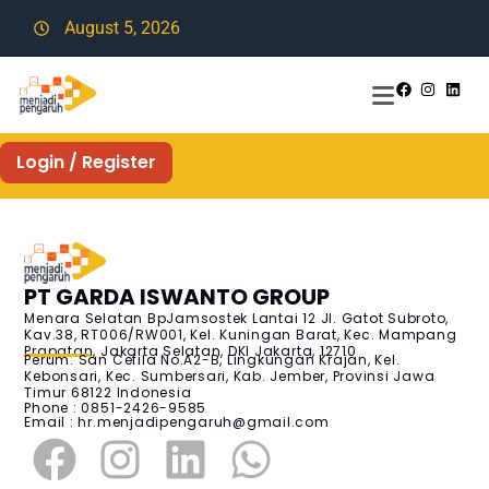
August 5, 2026
Login / Register
PT GARDA ISWANTO GROUP
Menara Selatan BpJamsostek Lantai 12 Jl. Gatot Subroto,
Kav.38, RT006/RW001, Kel. Kuningan Barat, Kec. Mampang
Prapatan, Jakarta Selatan, DKI Jakarta, 12710
Perum. San Cefila No.A2-B, Lingkungan Krajan, Kel.
Kebonsari, Kec. Sumbersari, Kab. Jember, Provinsi Jawa
Timur 68122 Indonesia
Phone : 0851-2426-9585
Email :
hr.menjadipengaruh@gmail.com