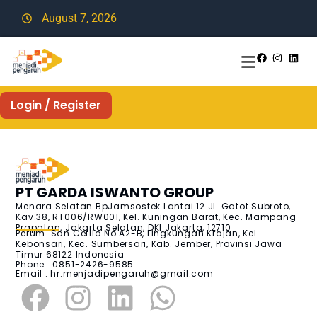
August 7, 2026
Login / Register
PT GARDA ISWANTO GROUP
Menara Selatan BpJamsostek Lantai 12 Jl. Gatot Subroto,
Kav.38, RT006/RW001, Kel. Kuningan Barat, Kec. Mampang
Prapatan, Jakarta Selatan, DKI Jakarta, 12710
Perum. San Cefila No.A2-B, Lingkungan Krajan, Kel.
Kebonsari, Kec. Sumbersari, Kab. Jember, Provinsi Jawa
Timur 68122 Indonesia
Phone : 0851-2426-9585
Email :
hr.menjadipengaruh@gmail.com