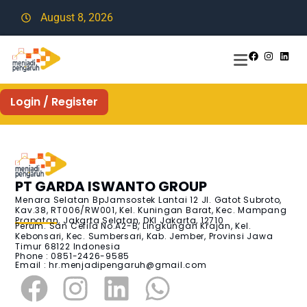
August 8, 2026
Login / Register
PT GARDA ISWANTO GROUP
Menara Selatan BpJamsostek Lantai 12 Jl. Gatot Subroto,
Kav.38, RT006/RW001, Kel. Kuningan Barat, Kec. Mampang
Prapatan, Jakarta Selatan, DKI Jakarta, 12710
Perum. San Cefila No.A2-B, Lingkungan Krajan, Kel.
Kebonsari, Kec. Sumbersari, Kab. Jember, Provinsi Jawa
Timur 68122 Indonesia
Phone : 0851-2426-9585
Email :
hr.menjadipengaruh@gmail.com