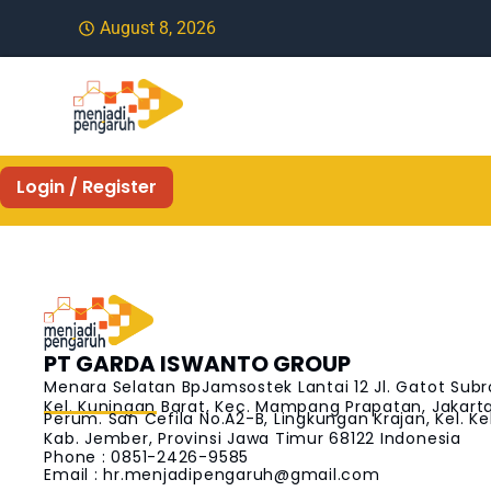
August 8, 2026
Login / Register
PT GARDA ISWANTO GROUP
Menara Selatan BpJamsostek Lantai 12 Jl. Gatot Subr
Kel. Kuningan Barat, Kec. Mampang Prapatan, Jakarta 
Perum. San Cefila No.A2-B, Lingkungan Krajan, Kel. Ke
Kab. Jember, Provinsi Jawa Timur 68122 Indonesia
Phone : 0851-2426-9585
Email :
hr.menjadipengaruh@gmail.com