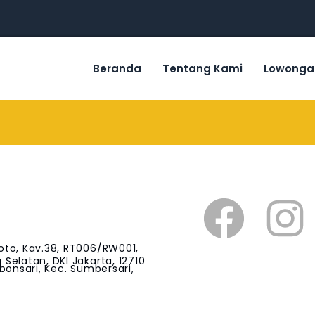
Beranda
Tentang Kami
Lowonga
oto, Kav.38, RT006/RW001,
Selatan, DKI Jakarta, 12710
bonsari, Kec. Sumbersari,