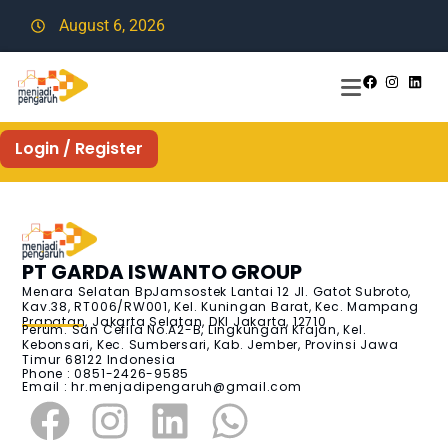
August 6, 2026
Login / Register
PT GARDA ISWANTO GROUP
Menara Selatan BpJamsostek Lantai 12 Jl. Gatot Subroto,
Kav.38, RT006/RW001, Kel. Kuningan Barat, Kec. Mampang
Prapatan, Jakarta Selatan, DKI Jakarta, 12710
Perum. San Cefila No.A2-B, Lingkungan Krajan, Kel.
Kebonsari, Kec. Sumbersari, Kab. Jember, Provinsi Jawa
Timur 68122 Indonesia
Phone : 0851-2426-9585
Email :
hr.menjadipengaruh@gmail.com