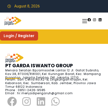
August 8, 2026
Login / Register
PT GARDA ISWANTO GROUP
Menara Selatan BpJamsostek Lantai 12 Jl. Gatot Subroto,
Kav.38, RT006/RW001, Kel. Kuningan Barat, Kec. Mampang
Prapatan, Jakarta Selatan, DKI Jakarta, 12710
Perum. San Cefila No.A2-B, Lingkungan Krajan, Kel.
Kebonsari, Kec. Sumbersari, Kab. Jember, Provinsi Jawa
Timur 68122 Indonesia
Phone : 0851-2426-9585
Email :
hr.menjadipengaruh@gmail.com