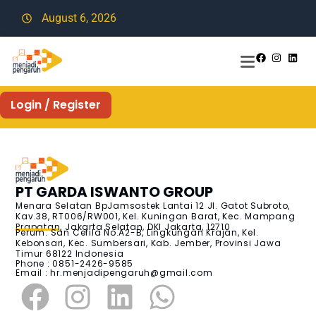
August 6, 2026
Login / Register
PT GARDA ISWANTO GROUP
Menara Selatan BpJamsostek Lantai 12 Jl. Gatot Subroto,
Kav.38, RT006/RW001, Kel. Kuningan Barat, Kec. Mampang
Prapatan, Jakarta Selatan, DKI Jakarta, 12710
Perum. San Cefila No.A2-B, Lingkungan Krajan, Kel.
Kebonsari, Kec. Sumbersari, Kab. Jember, Provinsi Jawa
Timur 68122 Indonesia
Phone : 0851-2426-9585
Email :
hr.menjadipengaruh@gmail.com