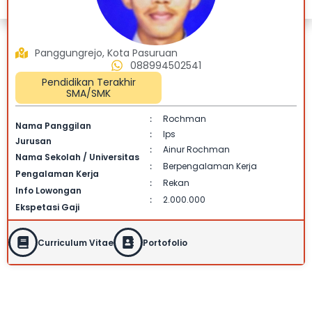
Panggungrejo, Kota Pasuruan
088994502541
Pendidikan Terakhir
SMA/SMK
Rochman
:
Nama Panggilan
Ips
:
Jurusan
Ainur Rochman
:
Nama Sekolah / Universitas
Berpengalaman Kerja
:
Pengalaman Kerja
Rekan
:
Info Lowongan
2.000.000
:
Ekspetasi Gaji
Curriculum Vitae
Portofolio