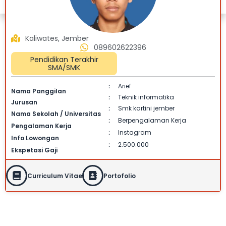
Kaliwates, Jember
089602622396
Pendidikan Terakhir
SMA/SMK
Arief
:
Nama Panggilan
Teknik informatika
:
Jurusan
Smk kartini jember
:
Nama Sekolah / Universitas
Berpengalaman Kerja
:
Pengalaman Kerja
Instagram
:
Info Lowongan
2.500.000
:
Ekspetasi Gaji
Curriculum Vitae
Portofolio