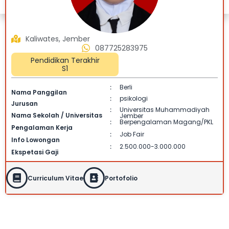
Kaliwates, Jember
087725283975
Pendidikan Terakhir
S1
Berli
:
Nama Panggilan
psikologi
:
Jurusan
Universitas Muhammadiyah
:
Nama Sekolah / Universitas
Jember
Berpengalaman Magang/PKL
:
Pengalaman Kerja
Job Fair
:
Info Lowongan
2.500.000-3.000.000
:
Ekspetasi Gaji
Curriculum Vitae
Portofolio