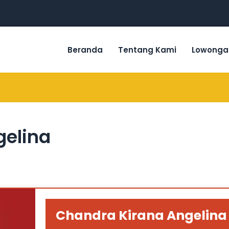
Beranda
Tentang Kami
Lowonga
gelina
Chandra Kirana Angelina