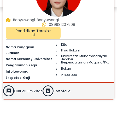
Banyuwangi, Banyuwangi
089681207508
Pendidikan Terakhir
S1
Dita
:
Nama Panggilan
Ilmu Hukum
:
Jurusan
Universitas Muhammadiyah
:
Nama Sekolah / Universitas
Jember
Berpengalaman Magang/PKL
:
Pengalaman Kerja
Rekan
:
Info Lowongan
2.800.000
:
Ekspetasi Gaji
Curriculum Vitae
Portofolio