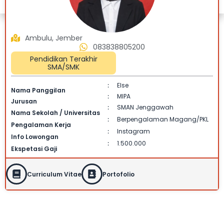
Ambulu, Jember
083838805200
Pendidikan Terakhir
SMA/SMK
Else
:
Nama Panggilan
MIPA
:
Jurusan
SMAN Jenggawah
:
Nama Sekolah / Universitas
Berpengalaman Magang/PKL
:
Pengalaman Kerja
Instagram
:
Info Lowongan
1.500.000
:
Ekspetasi Gaji
Curriculum Vitae
Portofolio