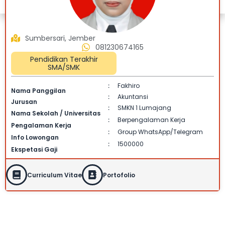
Sumbersari, Jember
081230674165
Pendidikan Terakhir
SMA/SMK
Fakhiro
:
Nama Panggilan
Akuntansi
:
Jurusan
SMKN 1 Lumajang
:
Nama Sekolah / Universitas
Berpengalaman Kerja
:
Pengalaman Kerja
Group WhatsApp/Telegram
:
Info Lowongan
1500000
:
Ekspetasi Gaji
Curriculum Vitae
Portofolio