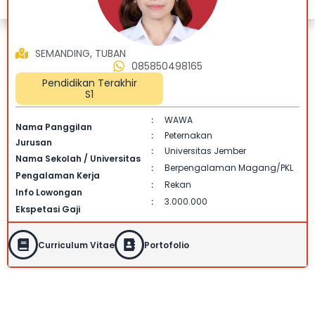
SEMANDING, TUBAN
085850498165
Pendidikan Terakhir
S1
WAWA
:
Nama Panggilan
Peternakan
:
Jurusan
Universitas Jember
:
Nama Sekolah / Universitas
Berpengalaman Magang/PKL
:
Pengalaman Kerja
Rekan
:
Info Lowongan
3.000.000
:
Ekspetasi Gaji
Curriculum Vitae
Portofolio