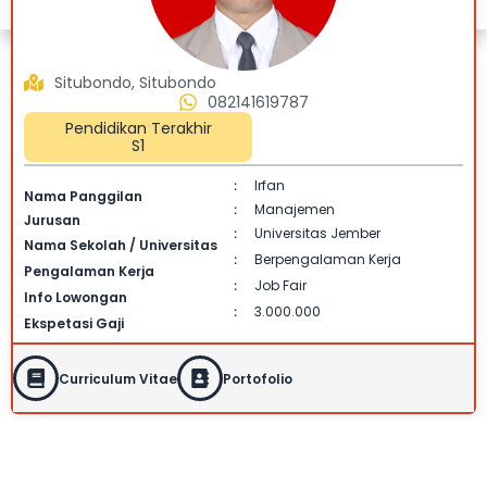
Situbondo, Situbondo
082141619787
Pendidikan Terakhir
S1
Irfan
:
Nama Panggilan
Manajemen
:
Jurusan
Universitas Jember
:
Nama Sekolah / Universitas
Berpengalaman Kerja
:
Pengalaman Kerja
Job Fair
:
Info Lowongan
3.000.000
:
Ekspetasi Gaji
Curriculum Vitae
Portofolio