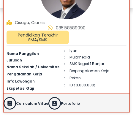
Cisaga, Ciamis
085158589090
Pendidikan Terakhir
SMA/SMK
Iyan
:
Nama Panggilan
Multimedia
:
Jurusan
SMK Negeri 1 Banjar
:
Nama Sekolah / Universitas
Berpengalaman Kerja
:
Pengalaman Kerja
Rekan
:
Info Lowongan
IDR 3.000.000;
:
Ekspetasi Gaji
Curriculum Vitae
Portofolio