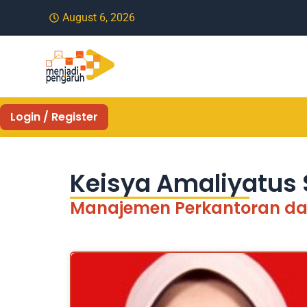
August 6, 2026
Login / Register
Keisya Amaliyatus
Manajemen Perkantoran da