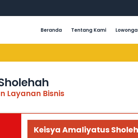
Beranda
Tentang Kami
Lowonga
 Sholehah
n Layanan Bisnis
Keisya Amaliyatus Shole