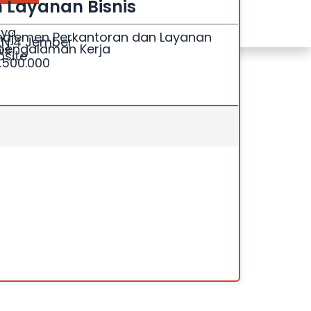
 Layanan Bisnis
sya
ajemen Perkantoran dan Layanan
N 4 Jember
pengalaman Kerja
is
site
1.500.000