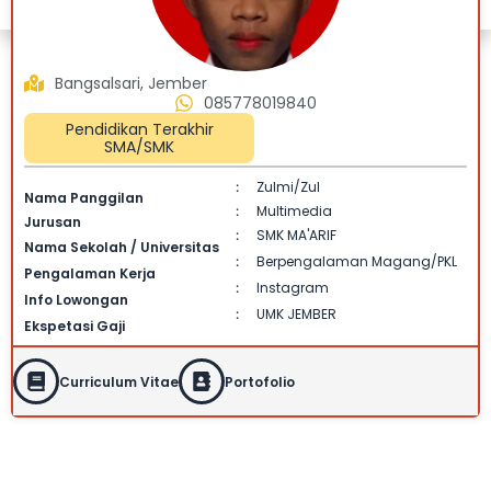
Bangsalsari, Jember
085778019840
Pendidikan Terakhir
SMA/SMK
Zulmi/Zul
:
Nama Panggilan
Multimedia
:
Jurusan
SMK MA'ARIF
:
Nama Sekolah / Universitas
Berpengalaman Magang/PKL
:
Pengalaman Kerja
Instagram
:
Info Lowongan
UMK JEMBER
:
Ekspetasi Gaji
Curriculum Vitae
Portofolio