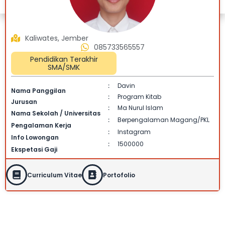
Kaliwates, Jember
085733565557
Pendidikan Terakhir
SMA/SMK
Davin
:
Nama Panggilan
Program Kitab
:
Jurusan
Ma Nurul Islam
:
Nama Sekolah / Universitas
Berpengalaman Magang/PKL
:
Pengalaman Kerja
Instagram
:
Info Lowongan
1500000
:
Ekspetasi Gaji
Curriculum Vitae
Portofolio