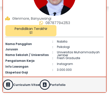
Glenmore, Banyuwangi
087877942153
Pendidikan Terakhir
S1
Nabilla
:
Nama Panggilan
Psikologi
:
Jurusan
Universitas Muhammadiyah
:
Nama Sekolah / Universitas
Jember
Fresh Graduate
:
Pengalaman Kerja
Instagram
:
Info Lowongan
3.000.000
:
Ekspetasi Gaji
Curriculum Vitae
Portofolio