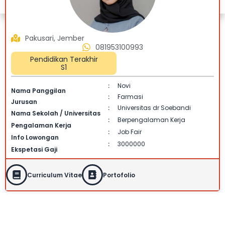
Pakusari, Jember
081953100993
Pendidikan Terakhir
S1
Novi
:
Nama Panggilan
Farmasi
:
Jurusan
Universitas dr Soebandi
:
Nama Sekolah / Universitas
Berpengalaman Kerja
:
Pengalaman Kerja
Job Fair
:
Info Lowongan
3000000
:
Ekspetasi Gaji
Curriculum Vitae
Portofolio