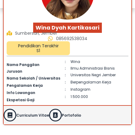
Wina Dyah Kartikasari
Sumbersari, Jember
085692538034
Pendidikan Terakhir
S1
Wina
:
Nama Panggilan
Ilmu Administrasi Bisnis
:
Jurusan
Universitas Negri Jember
:
Nama Sekolah / Universitas
Berpengalaman Kerja
:
Pengalaman Kerja
Instagram
:
Info Lowongan
1.500.000
:
Ekspetasi Gaji
Curriculum Vitae
Portofolio