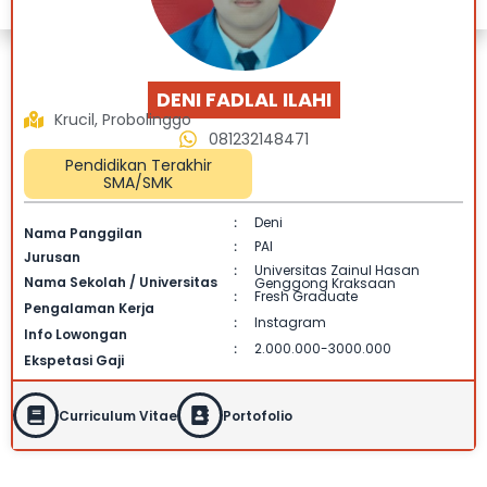
DENI FADLAL ILAHI
Krucil, Probolinggo
081232148471
Pendidikan Terakhir
SMA/SMK
Deni
:
Nama Panggilan
PAI
:
Jurusan
Universitas Zainul Hasan
:
Nama Sekolah / Universitas
Genggong Kraksaan
Fresh Graduate
:
Pengalaman Kerja
Instagram
:
Info Lowongan
2.000.000-3000.000
:
Ekspetasi Gaji
Curriculum Vitae
Portofolio