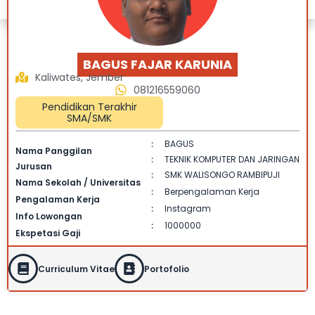
BAGUS FAJAR KARUNIA
Kaliwates, Jember
081216559060
Pendidikan Terakhir
SMA/SMK
BAGUS
:
Nama Panggilan
TEKNIK KOMPUTER DAN JARINGAN
:
Jurusan
SMK WALISONGO RAMBIPUJI
:
Nama Sekolah / Universitas
Berpengalaman Kerja
:
Pengalaman Kerja
Instagram
:
Info Lowongan
1000000
:
Ekspetasi Gaji
Curriculum Vitae
Portofolio