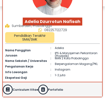
Adelia Dzurrotun Nafisah
Sumberasih, Probolinggo
082257122729
Pendidikan Terakhir
SMA/SMK
Adelia
:
Nama Panggilan
IPS & Manajemen Perkantoran
:
Jurusan
(Prodistik)
MAN 2 Kota Probolinggo
:
Nama Sekolah / Universitas
Berpengalaman Magang/PKL
:
Pengalaman Kerja
Instagram
:
Info Lowongan
1-2 juta
:
Ekspetasi Gaji
Curriculum Vitae
Portofolio