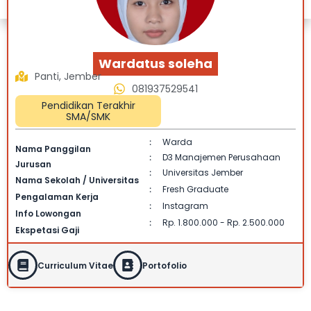
Wardatus soleha
Panti, Jember
081937529541
Pendidikan Terakhir
SMA/SMK
Warda
:
Nama Panggilan
D3 Manajemen Perusahaan
:
Jurusan
Universitas Jember
:
Nama Sekolah / Universitas
Fresh Graduate
:
Pengalaman Kerja
Instagram
:
Info Lowongan
Rp. 1.800.000 - Rp. 2.500.000
:
Ekspetasi Gaji
Curriculum Vitae
Portofolio