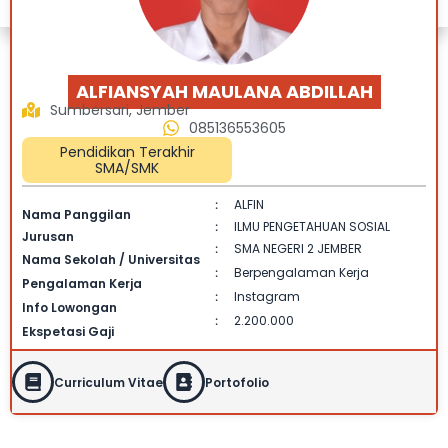
ALFIANSYAH MAULANA ABDILLAH
Sumbersari, Jember
085136553605
Pendidikan Terakhir
SMA/SMK
ALFIN
:
Nama Panggilan
ILMU PENGETAHUAN SOSIAL
:
Jurusan
SMA NEGERI 2 JEMBER
:
Nama Sekolah / Universitas
Berpengalaman Kerja
:
Pengalaman Kerja
Instagram
:
Info Lowongan
2.200.000
:
Ekspetasi Gaji
Curriculum Vitae
Portofolio