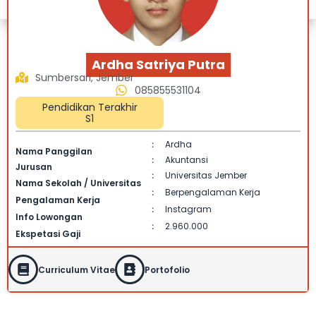
Ardha Satriya Putra
Sumbersari, Jember
085855531104
Pendidikan Terakhir
S1
Ardha
:
Nama Panggilan
Akuntansi
:
Jurusan
Universitas Jember
:
Nama Sekolah / Universitas
Berpengalaman Kerja
:
Pengalaman Kerja
Instagram
:
Info Lowongan
2.960.000
:
Ekspetasi Gaji
Curriculum Vitae
Portofolio