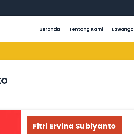
Beranda
Tentang Kami
Lowonga
to
Fitri Ervina Subiyanto