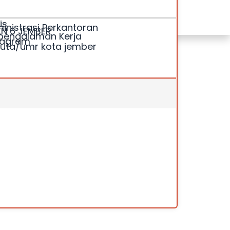
is
inistrasi Perkantoran
N 6 JEMBER
pengalaman Kerja
tagram
 juta/umr kota jember