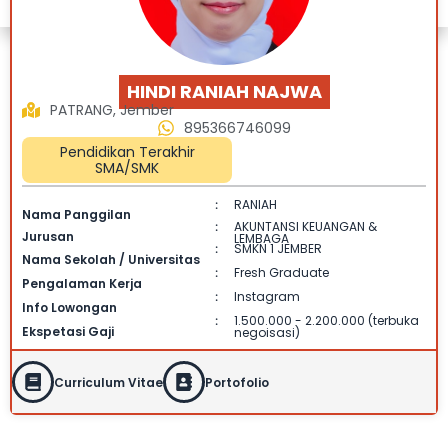
HINDI RANIAH NAJWA
PATRANG, Jember
895366746099
Pendidikan Terakhir
SMA/SMK
RANIAH
:
Nama Panggilan
AKUNTANSI KEUANGAN &
:
Jurusan
LEMBAGA
SMKN 1 JEMBER
:
Nama Sekolah / Universitas
Fresh Graduate
:
Pengalaman Kerja
Instagram
:
Info Lowongan
1.500.000 - 2.200.000 (terbuka
:
Ekspetasi Gaji
negoisasi)
Curriculum Vitae
Portofolio