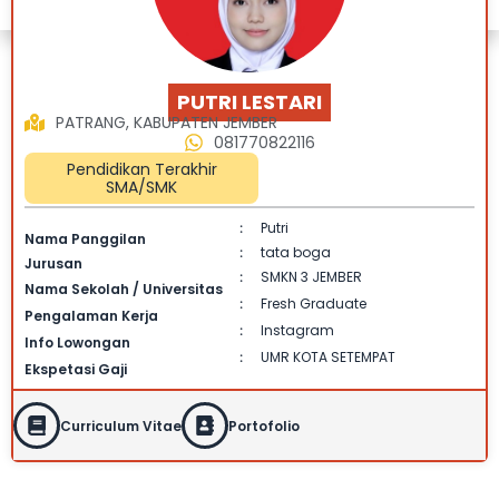
PUTRI LESTARI
PATRANG, KABUPATEN JEMBER
081770822116
Pendidikan Terakhir
SMA/SMK
Putri
:
Nama Panggilan
tata boga
:
Jurusan
SMKN 3 JEMBER
:
Nama Sekolah / Universitas
Fresh Graduate
:
Pengalaman Kerja
Instagram
:
Info Lowongan
UMR KOTA SETEMPAT
:
Ekspetasi Gaji
Curriculum Vitae
Portofolio