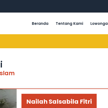
Beranda
Tentang Kami
Lowonga
i
Islam
Nailah Salsabila Fitri