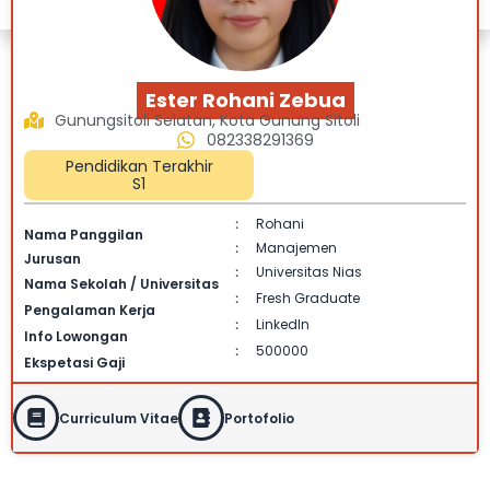
Ester Rohani Zebua
Gunungsitoli Selatan, Kota Gunung Sitoli
082338291369
Pendidikan Terakhir
S1
Rohani
:
Nama Panggilan
Manajemen
:
Jurusan
Universitas Nias
:
Nama Sekolah / Universitas
Fresh Graduate
:
Pengalaman Kerja
Linkedln
:
Info Lowongan
500000
:
Ekspetasi Gaji
Curriculum Vitae
Portofolio