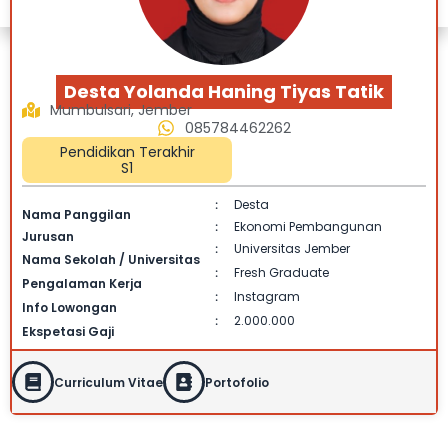
Desta Yolanda Haning Tiyas Tatik
Mumbulsari, Jember
085784462262
Pendidikan Terakhir
S1
Desta
:
Nama Panggilan
Ekonomi Pembangunan
:
Jurusan
Universitas Jember
:
Nama Sekolah / Universitas
Fresh Graduate
:
Pengalaman Kerja
Instagram
:
Info Lowongan
2.000.000
:
Ekspetasi Gaji
Curriculum Vitae
Portofolio