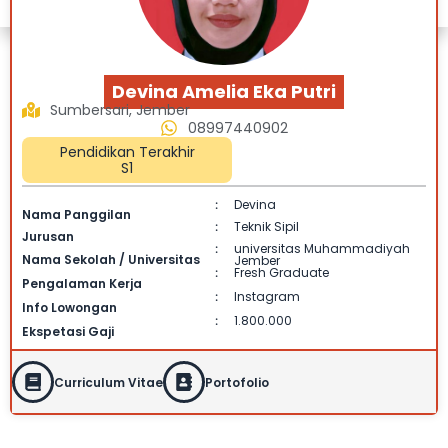
Devina Amelia Eka Putri
Sumbersari, Jember
08997440902
Pendidikan Terakhir
S1
Devina
:
Nama Panggilan
Teknik Sipil
:
Jurusan
universitas Muhammadiyah
:
Nama Sekolah / Universitas
Jember
Fresh Graduate
:
Pengalaman Kerja
Instagram
:
Info Lowongan
1.800.000
:
Ekspetasi Gaji
Curriculum Vitae
Portofolio