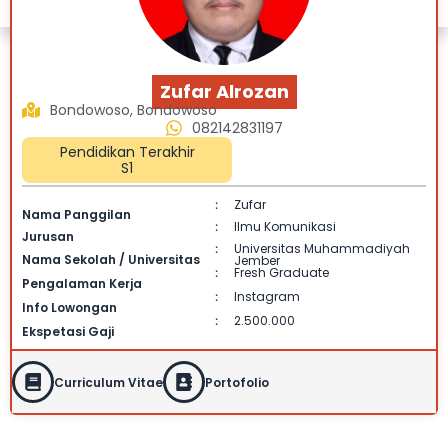
Zufar Alrozan
Bondowoso, Bondowoso
082142831197
Pendidikan Terakhir
S1
Zufar
:
Nama Panggilan
Ilmu Komunikasi
:
Jurusan
Universitas Muhammadiyah
:
Nama Sekolah / Universitas
Jember
Fresh Graduate
:
Pengalaman Kerja
Instagram
:
Info Lowongan
2.500.000
:
Ekspetasi Gaji
Curriculum Vitae
Portofolio