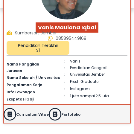
Vanis Maulana Iqbal
Sumbersari, Jember
085895449169
Pendidikan Terakhir
S1
Vanis
:
Nama Panggilan
Pendidikan Geografi
:
Jurusan
Universitas Jember
:
Nama Sekolah / Universitas
Fresh Graduate
:
Pengalaman Kerja
Instagram
:
Info Lowongan
1 juta sampai 2,5 juta
:
Ekspetasi Gaji
Curriculum Vitae
Portofolio