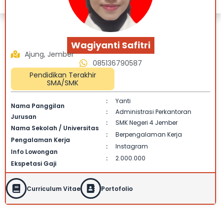
Wagiyanti Safitri
Ajung, Jember
085136790587
Pendidikan Terakhir
SMA/SMK
Yanti
:
Nama Panggilan
Administrasi Perkantoran
:
Jurusan
SMK Negeri 4 Jember
:
Nama Sekolah / Universitas
Berpengalaman Kerja
:
Pengalaman Kerja
Instagram
:
Info Lowongan
2.000.000
:
Ekspetasi Gaji
Curriculum Vitae
Portofolio