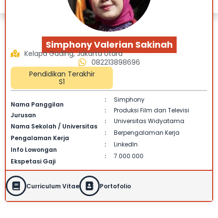
Simphony Valerian Sakinah
Kelapa Gading, Jakarta Utara
082213898696
Pendidikan Terakhir
S1
Simphony
:
Nama Panggilan
Produksi Film dan Televisi
:
Jurusan
Universitas Widyatama
:
Nama Sekolah / Universitas
Berpengalaman Kerja
:
Pengalaman Kerja
Linkedln
:
Info Lowongan
7.000.000
:
Ekspetasi Gaji
Curriculum Vitae
Portofolio