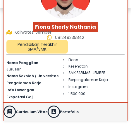
Fiona Sherly Nathania
Kaliwates, Jember
081249335842
Pendidikan Terakhir
SMA/SMK
Fiona
:
Nama Panggilan
Kesehatan
:
Jurusan
SMK FARMASI JEMBER
:
Nama Sekolah / Universitas
Berpengalaman Kerja
:
Pengalaman Kerja
Instagram
:
Info Lowongan
1.500.000
:
Ekspetasi Gaji
Curriculum Vitae
Portofolio