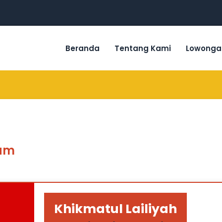
Beranda
Tentang Kami
Lowonga
lam
Khikmatul Lailiyah