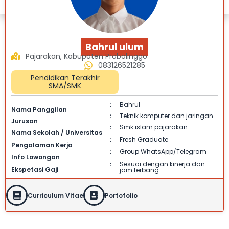
Bahrul ulum
Pajarakan, Kabupaten Probolinggo
083126521285
Pendidikan Terakhir
SMA/SMK
Bahrul
:
Nama Panggilan
Teknik komputer dan jaringan
:
Jurusan
Smk islam pajarakan
:
Nama Sekolah / Universitas
Fresh Graduate
:
Pengalaman Kerja
Group WhatsApp/Telegram
:
Info Lowongan
Sesuai dengan kinerja dan
:
Ekspetasi Gaji
jam terbang
Curriculum Vitae
Portofolio