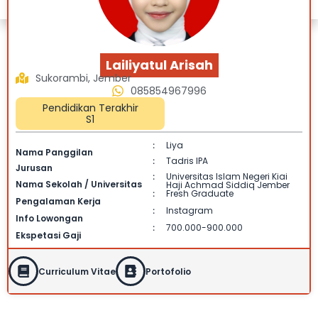
Lailiyatul Arisah
Sukorambi, Jember
085854967996
Pendidikan Terakhir
S1
Liya
:
Nama Panggilan
Tadris IPA
:
Jurusan
Universitas Islam Negeri Kiai
:
Nama Sekolah / Universitas
Haji Achmad Siddiq Jember
Fresh Graduate
:
Pengalaman Kerja
Instagram
:
Info Lowongan
700.000-900.000
:
Ekspetasi Gaji
Curriculum Vitae
Portofolio