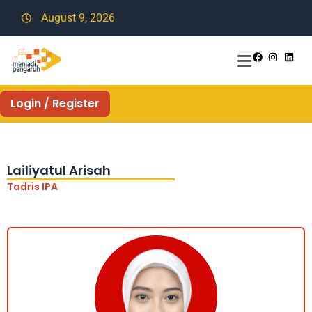
August 9, 2026
Login / Register
Lailiyatul Arisah
Tadris IPA