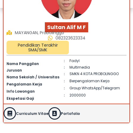
Sultan Alif M F
MAYANGAN, Probolinggo
082323623334
Pendidikan Terakhir
SMA/SMK
Fadyl
:
Nama Panggilan
Multimedia
:
Jurusan
SMKN 4 KOTA PROBOLINGGO
:
Nama Sekolah / Universitas
Berpengalaman Kerja
:
Pengalaman Kerja
Group WhatsApp/Telegram
:
Info Lowongan
2000000
:
Ekspetasi Gaji
Curriculum Vitae
Portofolio