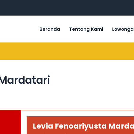
Beranda
Tentang Kami
Lowonga
 Mardatari
Levia Fenoariyusta Marda