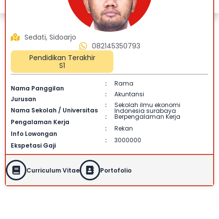
Sedati, Sidoarjo
082145350793
Pendidikan Terakhir
S1
Rama
:
Nama Panggilan
Akuntansi
:
Jurusan
Sekolah ilmu ekonomi
:
Nama Sekolah / Universitas
Indonesia surabaya
Berpengalaman Kerja
:
Pengalaman Kerja
Rekan
:
Info Lowongan
3000000
:
Ekspetasi Gaji
Curriculum Vitae
Portofolio