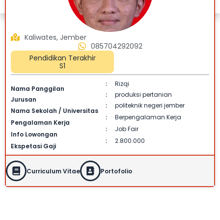
Kaliwates, Jember
085704292092
Pendidikan Terakhir
S1
Rizqi
:
Nama Panggilan
produksi pertanian
:
Jurusan
politeknik negeri jember
:
Nama Sekolah / Universitas
Berpengalaman Kerja
:
Pengalaman Kerja
Job Fair
:
Info Lowongan
2.800.000
:
Ekspetasi Gaji
Curriculum Vitae
Portofolio